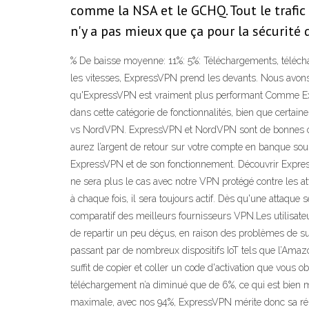
comme la NSA et le GCHQ. Tout le trafic
n'y a pas mieux que ça pour la sécurité
% De baisse moyenne: 11%: 5%: Téléchargements, téléc
les vitesses, ExpressVPN prend les devants. Nous avons
qu'ExpressVPN est vraiment plus performant Comme Exp
dans cette catégorie de fonctionnalités, bien que certai
vs NordVPN. ExpressVPN et NordVPN sont de bonnes opti
aurez l’argent de retour sur votre compte en banque sous
ExpressVPN et de son fonctionnement. Découvrir ExpressVPN
ne sera plus le cas avec notre VPN protégé contre les a
à chaque fois, il sera toujours actif. Dès qu'une attaq
comparatif des meilleurs fournisseurs VPN.Les utilisateur
de repartir un peu déçus, en raison des problèmes de su
passant par de nombreux dispositifs IoT tels que l’Amaz
suffit de copier et coller un code d'activation que vous
téléchargement n’a diminué que de 6%, ce qui est bien 
maximale, avec nos 94%, ExpressVPN mérite donc sa répu