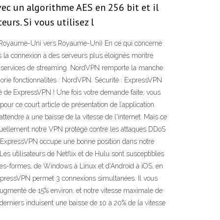
vec un algorithme AES en 256 bit et il
rs. Si vous utilisez l
 (Royaume-Uni vers Royaume-Uni) En ce qui concerne
s la connexion à des serveurs plus éloignés montre
s services de streaming. NordVPN remporte la manche
égorie fonctionnalités : NordVPN. Sécurité : ExpressVPN
 de ExpressVPN ! Une fois votre demande faite, vous
ur ce court article de présentation de l’application
ttendre à une baisse de la vitesse de l'internet. Mais ce
manuellement notre VPN protégé contre les attaques DDoS
ts, ExpressVPN occupe une bonne position dans notre
Les utilisateurs de Netflix et de Hulu sont susceptibles
tes-formes, de Windows à Linux et d'Android à iOS, en
 ExpressVPN permet 3 connexions simultanées. Il vous
 augmenté de 15% environ, et notre vitesse maximale de
erniers induisent une baisse de 10 à 20% de la vitesse