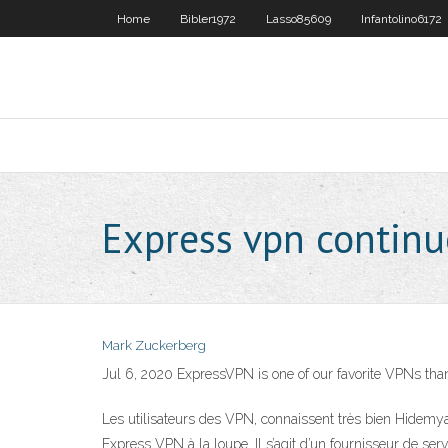
Home
Bibler1972
Lasso85609
Infantolino6172
Express vpn continu
Mark Zuckerberg
Jul 6, 2020 ExpressVPN is one of our favorite VPNs than
Les utilisateurs des VPN, connaissent très bien Hidemyas
Express VPN à la loupe. Il s’agit d’un fournisseur de se