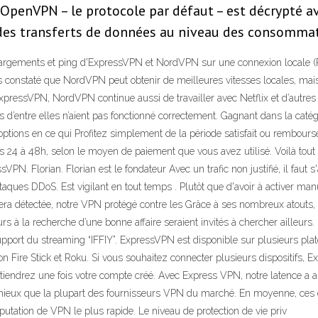
 OpenVPN – le protocole par défaut – est décrypté a
 des transferts de données au niveau des consommateu
hargements et ping d'ExpressVPN et NordVPN sur une connexion locale
 constaté que NordVPN peut obtenir de meilleures vitesses locales, mai
ressVPN, NordVPN continue aussi de travailler avec Netflix et d’autre
nes d’entre elles n’aient pas fonctionné correctement. Gagnant dans la cat
ons en ce qui Profitez simplement de la période satisfait ou remboursé
 24 à 48h, selon le moyen de paiement que vous avez utilisé. Voilà tout po
. Florian. Florian est le fondateur Avec un trafic non justifié, il faut s'a
ttaques DDoS. Est vigilant en tout temps . Plutôt que d'avoir à activer 
ue sera détectée, notre VPN protégé contre les Grâce à ses nombreux atou
s à la recherche d’une bonne affaire seraient invités à chercher ailleurs. 
pport du streaming “IFFIY”. ExpressVPN est disponible sur plusieurs pla
on Fire Stick et Roku. Si vous souhaitez connecter plusieurs dispositifs,
 obtiendrez une fois votre compte créé. Avec Express VPN, notre latence a
mieux que la plupart des fournisseurs VPN du marché. En moyenne, ces d
tation de VPN le plus rapide. Le niveau de protection de vie priv