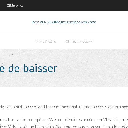
Bibler1972
Best VPN 2021
Meilleur service vpn 2020
Lasso85609
Chrusciel55027
e de baisser
ks to its high speeds and Keep in mind that Internet speed is determine
s et ses autres compères. Mais ces dernières années, un VPN fait parler d
rvices VPN, basé aux Etats-Unis. Code promo pure vpn vous installez préala