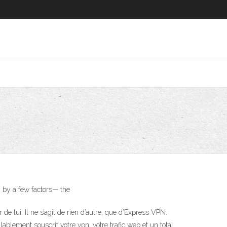
d by a few factors— the
e lui. Il ne s’agit de rien d’autre, que d’Express VPN.
blement souscrit votre vpn, votre trafic web et un total.