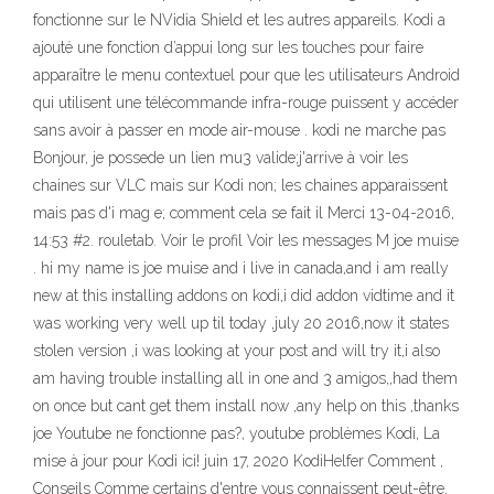
fonctionne sur le NVidia Shield et les autres appareils. Kodi a
ajouté une fonction d’appui long sur les touches pour faire
apparaître le menu contextuel pour que les utilisateurs Android
qui utilisent une télécommande infra-rouge puissent y accéder
sans avoir à passer en mode air-mouse . kodi ne marche pas
Bonjour, je possede un lien mu3 valide;j'arrive à voir les
chaines sur VLC mais sur Kodi non; les chaines apparaissent
mais pas d'i mag e; comment cela se fait il Merci 13-04-2016,
14:53 #2. rouletab. Voir le profil Voir les messages M joe muise
. hi my name is joe muise and i live in canada,and i am really
new at this installing addons on kodi,i did addon vidtime and it
was working very well up til today ,july 20 2016,now it states
stolen version ,i was looking at your post and will try it,i also
am having trouble installing all in one and 3 amigos,,had them
on once but cant get them install now ,any help on this ,thanks
joe Youtube ne fonctionne pas?, youtube problèmes Kodi, La
mise à jour pour Kodi ici! juin 17, 2020 KodiHelfer Comment ,
Conseils Comme certains d'entre vous connaissent peut-être,