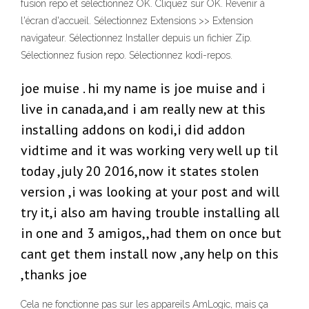
fusion repo et sélectionnez OK. Cliquez sur OK. Revenir à
l'écran d'accueil. Sélectionnez Extensions >> Extension
navigateur. Sélectionnez Installer depuis un fichier Zip.
Sélectionnez fusion repo. Sélectionnez kodi-repos.
joe muise . hi my name is joe muise and i
live in canada,and i am really new at this
installing addons on kodi,i did addon
vidtime and it was working very well up til
today ,july 20 2016,now it states stolen
version ,i was looking at your post and will
try it,i also am having trouble installing all
in one and 3 amigos,,had them on once but
cant get them install now ,any help on this
,thanks joe
Cela ne fonctionne pas sur les appareils AmLogic, mais ça